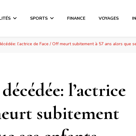
LITÉS
SPORTS
FINANCE
VOYAGES
I
écédée: l’actrice de Face / Off meurt subitement à 57 ans alors que s
écédée: l’actrice
meurt subitement