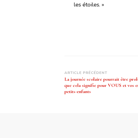
les étoiles. »
Navigation
ARTICLE PRÉCÉDENT
La journée scolaire pourrait être pro
d’article
que cela signifie pour VOUS et vos e
petits-enfants