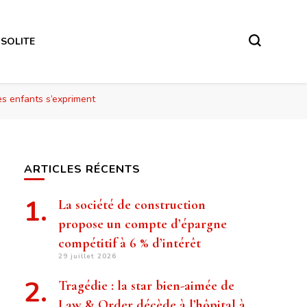
NSOLITE
es enfants s’expriment
ARTICLES RÉCENTS
La société de construction
propose un compte d’épargne
compétitif à 6 % d’intérêt
29 juillet 2026
Tragédie : la star bien-aimée de
Law & Order décède à l’hôpital à