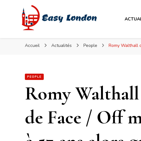
Easy London
ACTUA
Easy London
Accueil
Actualités
People
Romy Walthall d
PEOPLE
Romy Walthall d
de Face / Off 