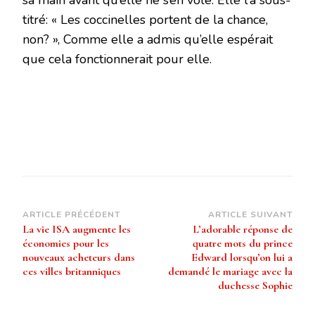
titré: « Les coccinelles portent de la chance,
non? », Comme elle a admis qu’elle espérait
que cela fonctionnerait pour elle.
Navigation
ARTICLE PRÉCÉDENT
ARTICLE SUIVANT
La vie ISA augmente les
L’adorable réponse de
d’article
économies pour les
quatre mots du prince
nouveaux acheteurs dans
Edward lorsqu’on lui a
ces villes britanniques
demandé le mariage avec la
duchesse Sophie