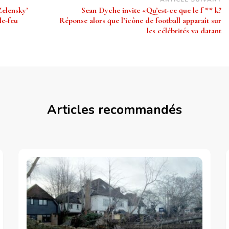
Zelensky’
Sean Dyche invite «Qu’est-ce que le f ** k?
le-feu
Réponse alors que l’icône de football apparaît sur
les célébrités va datant
Articles recommandés