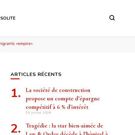
NSOLITE
migrants »empire»
ARTICLES RÉCENTS
La société de construction
propose un compte d’épargne
compétitif à 6 % d’intérêt
29 juillet 2026
Tragédie : la star bien-aimée de
Law & Order décède à l’hôpital à