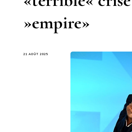
«terrible« cris
»empire»
21 AOÛT 2025