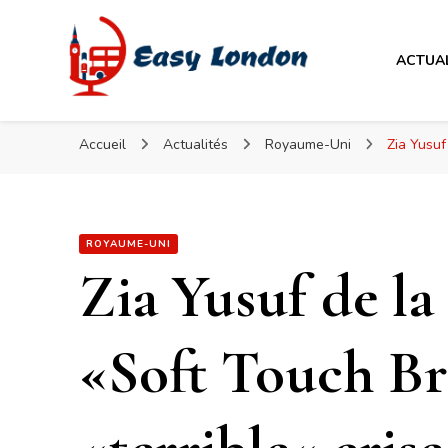
Easy London
ACTUA
Easy London
Accueil
Actualités
Royaume-Uni
Zia Yusuf
ROYAUME-UNI
Zia Yusuf de la
«Soft Touch B