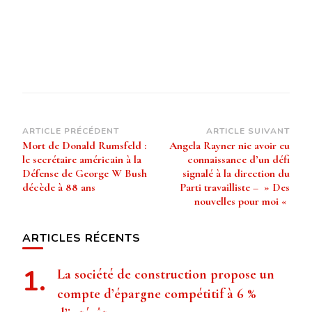
Navigation
ARTICLE PRÉCÉDENT
ARTICLE SUIVANT
Mort de Donald Rumsfeld :
Angela Rayner nie avoir eu
d’article
le secrétaire américain à la
connaissance d’un défi
Défense de George W Bush
signalé à la direction du
décède à 88 ans
Parti travailliste – » Des
nouvelles pour moi «
ARTICLES RÉCENTS
La société de construction propose un
compte d’épargne compétitif à 6 %