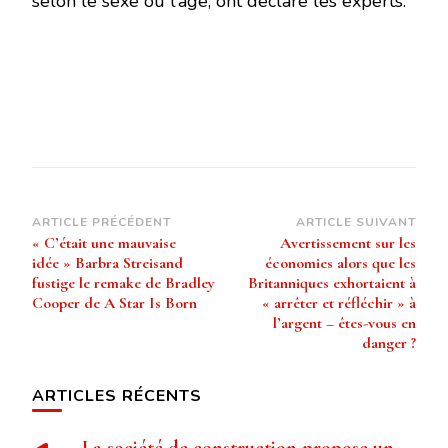
selon le sexe ou l’âge, ont déclaré les experts.
Navigation
ARTICLE PRÉCÉDENT
ARTICLE SUIVANT
« C’était une mauvaise
Avertissement sur les
d’article
idée » Barbra Streisand
économies alors que les
fustige le remake de Bradley
Britanniques exhortaient à
Cooper de A Star Is Born
« arrêter et réfléchir » à
l’argent – ​​êtes-vous en
danger ?
ARTICLES RÉCENTS