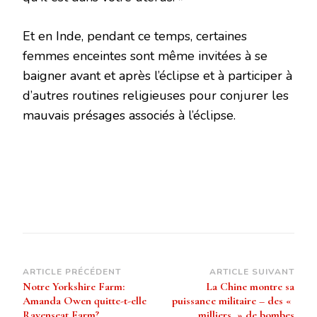
Et en Inde, pendant ce temps, certaines
femmes enceintes sont même invitées à se
baigner avant et après l’éclipse et à participer à
d’autres routines religieuses pour conjurer les
mauvais présages associés à l’éclipse.
Navigation
ARTICLE PRÉCÉDENT
ARTICLE SUIVANT
Notre Yorkshire Farm:
La Chine montre sa
d’article
Amanda Owen quitte-t-elle
puissance militaire – des «
Ravenseat Farm?
milliers » de bombes