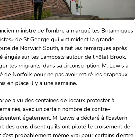
 ancien ministre de l’ombre a marqué les Britanniques
mistes» de St George qui «intimident la grande
éputé de Norwich South, a fait les remarques après
é érigés sur les Lamposts autour de l’hôtel Brook,
ger les migrants, dans sa circonscription. M. Lewis a
é de Norfolk pour ne pas avoir retiré les drapeaux
is en place il y a une semaine.
rpe a vu des centaines de locaux protester à
 semaines, avec un certain nombre de contre-
sentent également. M. Lewis a déclaré à l’Eastern
t des gens disent qu’ils ont piloté le croisement de
et c’est probablement même vrai pour certains d’entre