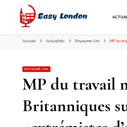
Easy London
ACTUA
Easy London
Accueil
Actualités
Royaume-Uni
MP du tra
ROYAUME-UNI
MP du travail 
Britanniques s