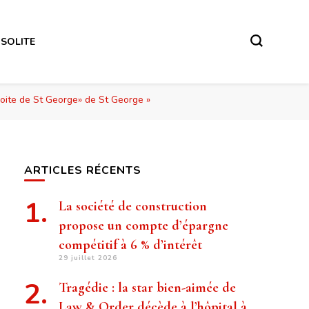
NSOLITE
roite de St George» de St George »
ARTICLES RÉCENTS
La société de construction
propose un compte d’épargne
compétitif à 6 % d’intérêt
29 juillet 2026
Tragédie : la star bien-aimée de
Law & Order décède à l’hôpital à