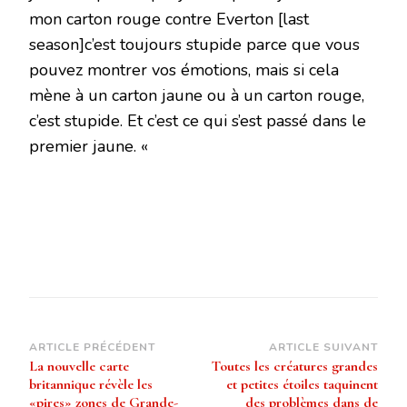
mon carton rouge contre Everton [last
season]c’est toujours stupide parce que vous
pouvez montrer vos émotions, mais si cela
mène à un carton jaune ou à un carton rouge,
c’est stupide. Et c’est ce qui s’est passé dans le
premier jaune. «
Navigation
ARTICLE PRÉCÉDENT
ARTICLE SUIVANT
La nouvelle carte
Toutes les créatures grandes
d’article
britannique révèle les
et petites étoiles taquinent
«pires» zones de Grande-
des problèmes dans de