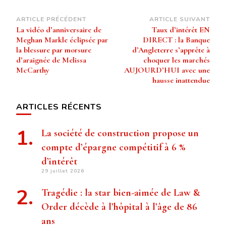
Navigation
ARTICLE PRÉCÉDENT
ARTICLE SUIVANT
La vidéo d’anniversaire de
Taux d’intérêt EN
d’article
Meghan Markle éclipsée par
DIRECT : la Banque
la blessure par morsure
d’Angleterre s’apprête à
d’araignée de Melissa
choquer les marchés
McCarthy
AUJOURD’HUI avec une
hausse inattendue
ARTICLES RÉCENTS
La société de construction propose un
compte d’épargne compétitif à 6 %
d’intérêt
29 juillet 2026
Tragédie : la star bien-aimée de Law &
Order décède à l’hôpital à l’âge de 86
ans