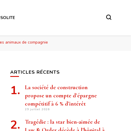
NSOLITE
z les animaux de compagnie
ARTICLES RÉCENTS
La société de construction
propose un compte d’épargne
compétitif à 6 % d’intérêt
29 juillet 2026
Tragédie : la star bien-aimée de
Law & Order décède à l’hôpital à