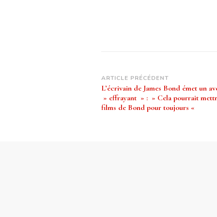
Navigation
ARTICLE PRÉCÉDENT
L’écrivain de James Bond émet un av
d’article
» effrayant » : » Cela pourrait mettr
films de Bond pour toujours «