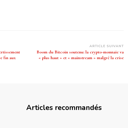
ARTICLE SUIVANT
ertissement
Boom du Bitcoin soutenu: la crypto-monnaie va
e fin aux
« plus haut » et « mainstream » malgré la crise
Articles recommandés