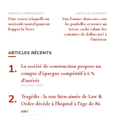
Navigation
ARTICLE PRÉCÉDENT
ARTICLE SUIVANT
Date exacte à laquelle un
Une femme chanceuse sort
d’article
astéroïde mortel pourrait
les poubelles et trouve un
frapper la Terre
trésor caché valant des
centaines de dollars jeté à
l’intérieur
ARTICLES RÉCENTS
La société de construction propose un
compte d’épargne compétitif à 6 %
d’intérêt
29 juillet 2026
Tragédie : la star bien-aimée de Law &
Order décède à l’hôpital à l’âge de 86
ans