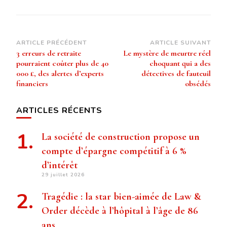
Navigation
ARTICLE PRÉCÉDENT
ARTICLE SUIVANT
3 erreurs de retraite
Le mystère de meurtre réel
d’article
pourraient coûter plus de 40
choquant qui a des
000 £, des alertes d’experts
détectives de fauteuil
financiers
obsédés
ARTICLES RÉCENTS
La société de construction propose un
compte d’épargne compétitif à 6 %
d’intérêt
29 juillet 2026
Tragédie : la star bien-aimée de Law &
Order décède à l’hôpital à l’âge de 86
ans