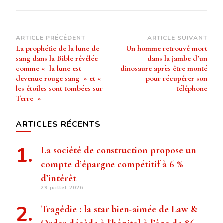
Navigation
ARTICLE PRÉCÉDENT
ARTICLE SUIVANT
La prophétie de la lune de
Un homme retrouvé mort
d’article
sang dans la Bible révélée
dans la jambe d’un
comme « la lune est
dinosaure après être monté
devenue rouge sang » et «
pour récupérer son
les étoiles sont tombées sur
téléphone
Terre »
ARTICLES RÉCENTS
La société de construction propose un
compte d’épargne compétitif à 6 %
d’intérêt
29 juillet 2026
Tragédie : la star bien-aimée de Law &