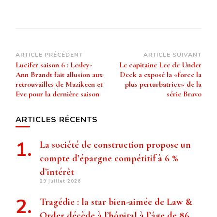
Navigation
ARTICLE PRÉCÉDENT
ARTICLE SUIVANT
Lucifer saison 6 : Lesley-
Le capitaine Lee de Under
d’article
Ann Brandt fait allusion aux
Deck a exposé la «force la
retrouvailles de Mazikeen et
plus perturbatrice» de la
Eve pour la dernière saison
série Bravo
ARTICLES RÉCENTS
La société de construction propose un
compte d’épargne compétitif à 6 %
d’intérêt
29 juillet 2026
Tragédie : la star bien-aimée de Law &
Order décède à l’hôpital à l’âge de 86