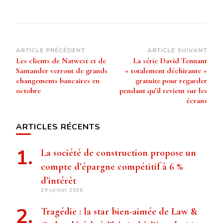
Navigation
ARTICLE PRÉCÉDENT
ARTICLE SUIVANT
Les clients de Natwest et de
La série David Tennant
d’article
Santander verront de grands
« totalement déchirante »
changements bancaires en
gratuite pour regarder
octobre
pendant qu’il revient sur les
écrans
ARTICLES RÉCENTS
La société de construction propose un
compte d’épargne compétitif à 6 %
d’intérêt
29 juillet 2026
Tragédie : la star bien-aimée de Law &