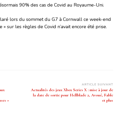
désormais 90% des cas de Covid au Royaume-Uni.
claré lors du sommet du G7 à Cornwall ce week-end
e » sur les règles de Covid n’avait encore été prise.
ARTICLE SUIVANT
aux
Actualités des jeux Xbox Series X : mise à jour de
la date de sortie pour Hellblade 2, Avoué, Fable
uses »
et plus