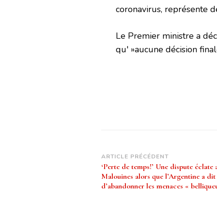
coronavirus, représente 
Le Premier ministre a dé
qu' »aucune décision final
Navigation
ARTICLE PRÉCÉDENT
‘Perte de temps!’ Une dispute éclate 
d’article
Malouines alors que l’Argentine a dit
d’abandonner les menaces « bellique