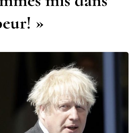
ommes mis dans
peur! »