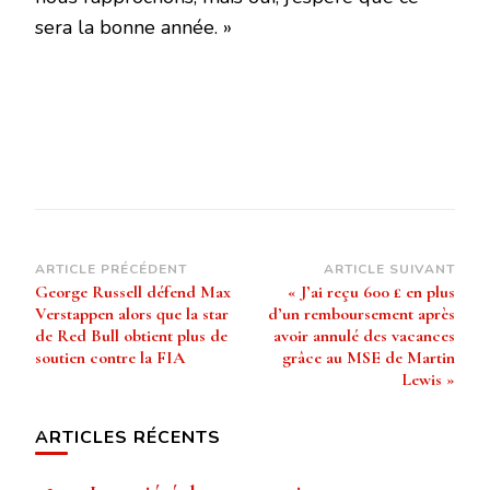
sera la bonne année. »
Navigation
ARTICLE PRÉCÉDENT
ARTICLE SUIVANT
George Russell défend Max
« J’ai reçu 600 £ en plus
d’article
Verstappen alors que la star
d’un remboursement après
de Red Bull obtient plus de
avoir annulé des vacances
soutien contre la FIA
grâce au MSE de Martin
Lewis »
ARTICLES RÉCENTS