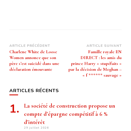
Navigation
ARTICLE PRÉCÉDENT
ARTICLE SUIVANT
Charlene White de Loose
Famille royale EN
d’article
Women annonce que son
DIRECT : les amis du
père s’est suicidé dans une
prince Harry « stupéfaits »
déclaration émouvante
par la décision de Meghan –
« f ****** sauvage »
ARTICLES RÉCENTS
La société de construction propose un
compte d’épargne compétitif à 6 %
d’intérêt
29 juillet 2026