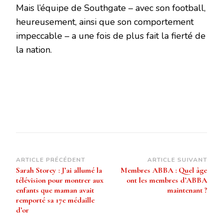
Mais l’équipe de Southgate – avec son football,
heureusement, ainsi que son comportement
impeccable – a une fois de plus fait la fierté de
la nation.
Navigation
ARTICLE PRÉCÉDENT
ARTICLE SUIVANT
Sarah Storey : J’ai allumé la
Membres ABBA : Quel âge
d’article
télévision pour montrer aux
ont les membres d’ABBA
enfants que maman avait
maintenant ?
remporté sa 17e médaille
d’or