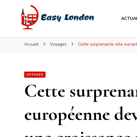
Easy London
ACTUA
Easy London
Accueil
Voyages
Cette surprenante ville europé
VOYAGES
Cette surprenan
européenne dev