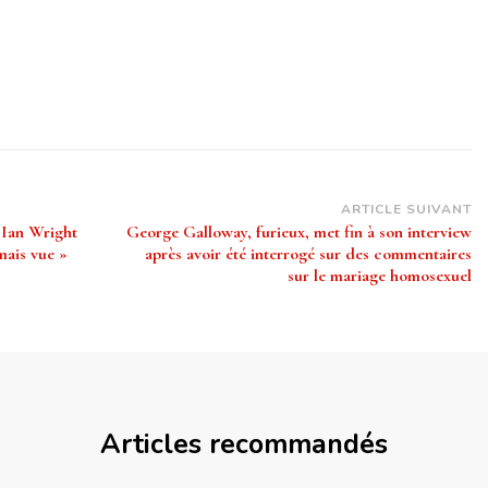
ARTICLE SUIVANT
 Ian Wright
George Galloway, furieux, met fin à son interview
mais vue »
après avoir été interrogé sur des commentaires
sur le mariage homosexuel
Articles recommandés