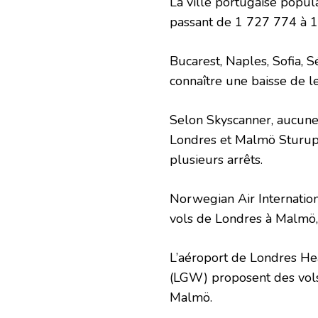
La ville portugaise popul
passant de 1 727 774 à 1 
Bucarest, Naples, Sofia, 
connaître une baisse de 
Selon Skyscanner, aucune
Londres et Malmö Sturup.
plusieurs arrêts.
Norwegian Air Internation
vols de Londres à Malmö,
L’aéroport de Londres He
(LGW) proposent des vols 
Malmö.