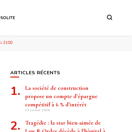
NSOLITE
ci 2100
ARTICLES RÉCENTS
La société de construction
propose un compte d’épargne
compétitif à 6 % d’intérêt
29 juillet 2026
Tragédie : la star bien-aimée de
Law & Order décède à l’hôpital à