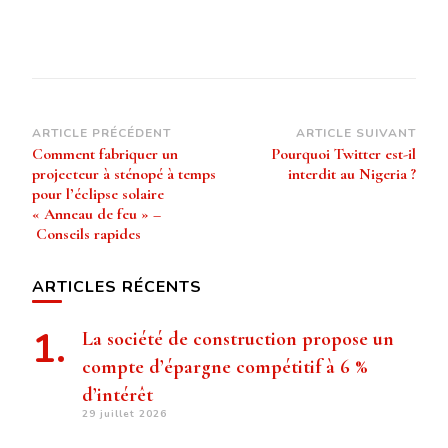
Navigation
ARTICLE PRÉCÉDENT
ARTICLE SUIVANT
Comment fabriquer un
Pourquoi Twitter est-il
d’article
projecteur à sténopé à temps
interdit au Nigeria ?
pour l’éclipse solaire
« Anneau de feu » –
Conseils rapides
ARTICLES RÉCENTS
La société de construction propose un
compte d’épargne compétitif à 6 %
d’intérêt
29 juillet 2026