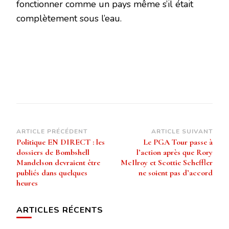
fonctionner comme un pays même s’il était
complètement sous l’eau.
Navigation
ARTICLE PRÉCÉDENT
ARTICLE SUIVANT
Politique EN DIRECT : les
Le PGA Tour passe à
d’article
dossiers de Bombshell
l’action après que Rory
Mandelson devraient être
McIlroy et Scottie Scheffler
publiés dans quelques
ne soient pas d’accord
heures
ARTICLES RÉCENTS