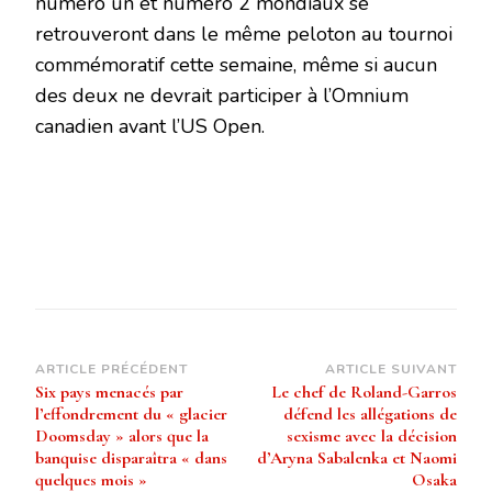
numéro un et numéro 2 mondiaux se
retrouveront dans le même peloton au tournoi
commémoratif cette semaine, même si aucun
des deux ne devrait participer à l’Omnium
canadien avant l’US Open.
Navigation
ARTICLE PRÉCÉDENT
ARTICLE SUIVANT
Six pays menacés par
Le chef de Roland-Garros
d’article
l’effondrement du « glacier
défend les allégations de
Doomsday » alors que la
sexisme avec la décision
banquise disparaîtra « dans
d’Aryna Sabalenka et Naomi
quelques mois »
Osaka