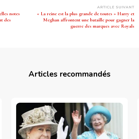
ARTICLE SUIVANT
elles notes
« La reine est la plus grande de toutes » Harry et
nt des
Meghan affrontent une bataille pour gagner la
guerre des marques avec Royals
Articles recommandés