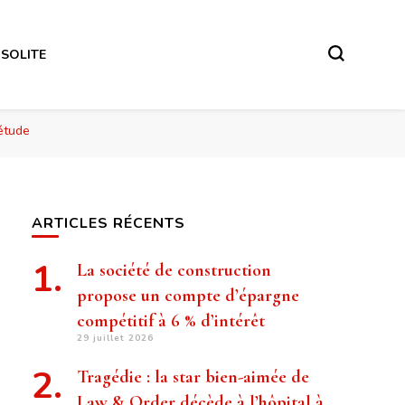
NSOLITE
 étude
ARTICLES RÉCENTS
La société de construction
propose un compte d’épargne
compétitif à 6 % d’intérêt
29 juillet 2026
Tragédie : la star bien-aimée de
Law & Order décède à l’hôpital à