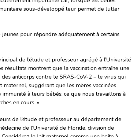
iculièrement importante car, lorsque les bébés
mmunitaire sous-développé leur permet de lutter
.
op jeunes pour répondre adéquatement à certains
principal de l’étude et professeur agrégé à l’Université
os résultats montrent que la vaccination entraîne une
e des anticorps contre le SRAS-CoV-2 – le virus qui
it maternel, suggérant que les mères vaccinées
 immunité à leurs bébés, ce que nous travaillons à
ches en cours. »
teurs de l’étude et professeur au département de
édecine de l’Université de Floride, division de
 « Considérez le lait maternel comme une boîte à