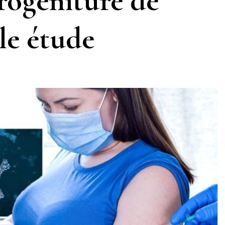
rogéniture de
le étude