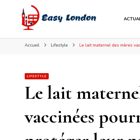
Easy London
ACTUA
Easy London
Accueil
Lifestyle
Le lait maternel des mères vac
LIFESTYLE
Le lait materne
vaccinées pourr