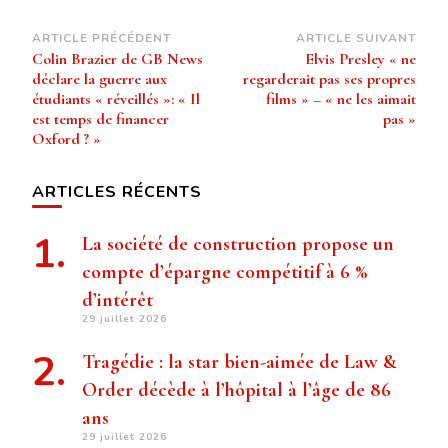
Navigation
ARTICLE PRÉCÉDENT
ARTICLE SUIVANT
Colin Brazier de GB News
Elvis Presley « ne
d’article
déclare la guerre aux
regarderait pas ses propres
étudiants « réveillés »: « Il
films » – « ne les aimait
est temps de financer
pas »
Oxford ? »
ARTICLES RÉCENTS
La société de construction propose un
compte d’épargne compétitif à 6 %
d’intérêt
29 juillet 2026
Tragédie : la star bien-aimée de Law &
Order décède à l’hôpital à l’âge de 86
ans
29 juillet 2026