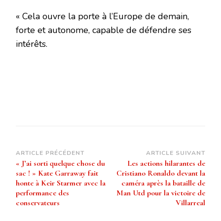
« Cela ouvre la porte à l’Europe de demain,
forte et autonome, capable de défendre ses
intérêts.
Navigation
ARTICLE PRÉCÉDENT
ARTICLE SUIVANT
« J’ai sorti quelque chose du
Les actions hilarantes de
d’article
sac ! » Kate Garraway fait
Cristiano Ronaldo devant la
honte à Keir Starmer avec la
caméra après la bataille de
performance des
Man Utd pour la victoire de
conservateurs
Villarreal