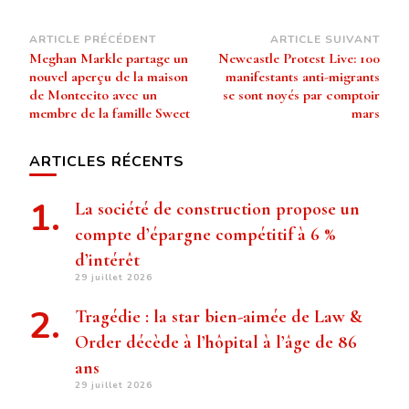
Navigation
ARTICLE PRÉCÉDENT
ARTICLE SUIVANT
Meghan Markle partage un
Newcastle Protest Live: 100
d’article
nouvel aperçu de la maison
manifestants anti-migrants
de Montecito avec un
se sont noyés par comptoir
membre de la famille Sweet
mars
ARTICLES RÉCENTS
La société de construction propose un
compte d’épargne compétitif à 6 %
d’intérêt
29 juillet 2026
Tragédie : la star bien-aimée de Law &
Order décède à l’hôpital à l’âge de 86
ans
29 juillet 2026