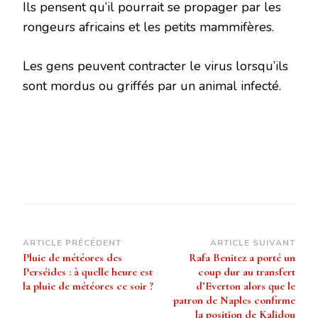
Ils pensent qu’il pourrait se propager par les
rongeurs africains et les petits mammifères.
Les gens peuvent contracter le virus lorsqu’ils
sont mordus ou griffés par un animal infecté.
Navigation
ARTICLE PRÉCÉDENT
ARTICLE SUIVANT
Pluie de météores des
Rafa Benitez a porté un
d’article
Perséides : à quelle heure est
coup dur au transfert
la pluie de météores ce soir ?
d’Everton alors que le
patron de Naples confirme
la position de Kalidou