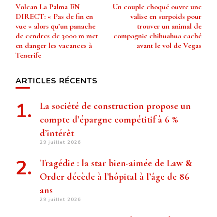
Volcan La Palma EN
Un couple choqué ouvre une
d’article
DIRECT: « Pas de fin en
valise en surpoids pour
vue » alors qu’un panache
trouver un animal de
de cendres de 3000 m met
compagnie chihuahua caché
en danger les vacances à
avant le vol de Vegas
Tenerife
ARTICLES RÉCENTS
La société de construction propose un
compte d’épargne compétitif à 6 %
d’intérêt
29 juillet 2026
Tragédie : la star bien-aimée de Law &
Order décède à l’hôpital à l’âge de 86
ans
29 juillet 2026