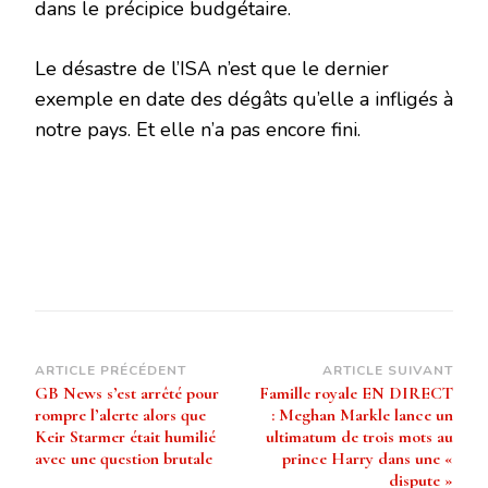
dans le précipice budgétaire.
Le désastre de l’ISA n’est que le dernier
exemple en date des dégâts qu’elle a infligés à
notre pays. Et elle n’a pas encore fini.
Navigation
ARTICLE PRÉCÉDENT
ARTICLE SUIVANT
GB News s’est arrêté pour
Famille royale EN DIRECT
d’article
rompre l’alerte alors que
: Meghan Markle lance un
Keir Starmer était humilié
ultimatum de trois mots au
avec une question brutale
prince Harry dans une «
dispute »