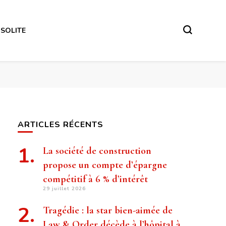
NSOLITE
ARTICLES RÉCENTS
La société de construction
propose un compte d’épargne
compétitif à 6 % d’intérêt
29 juillet 2026
Tragédie : la star bien-aimée de
Law & Order décède à l’hôpital à