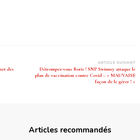
ARTICLE SUIVANT
met des
Détrompez-vous Boris ! SNP Swinney attaque le
plan de vaccination contre Covid – « MAUVAISE
façon de le gérer ! »
Articles recommandés