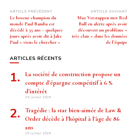
Navigation
ARTICLE PRÉCÉDENT
ARTICLE SUIVANT
Le boxeur champion du
Max Verstappen met Red
d’article
monde Paul Bamba est
Bull en alerte après avoir
décédé à 35 ans – quelques
découvert un problème «
jours après avoir dit à Jake
très clair » dans les données
Paul « viens le chercher »
de l’équipe
ARTICLES RÉCENTS
La société de construction propose un
compte d’épargne compétitif à 6 %
d’intérêt
29 juillet 2026
Tragédie : la star bien-aimée de Law &
Order décède à l’hôpital à l’âge de 86
ans
29 juillet 2026