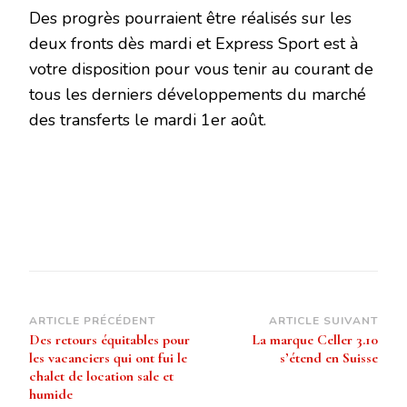
Des progrès pourraient être réalisés sur les
deux fronts dès mardi et Express Sport est à
votre disposition pour vous tenir au courant de
tous les derniers développements du marché
des transferts le mardi 1er août.
Navigation
ARTICLE PRÉCÉDENT
ARTICLE SUIVANT
Des retours équitables pour
La marque Celler 3.10
d’article
les vacanciers qui ont fui le
s’étend en Suisse
chalet de location sale et
humide