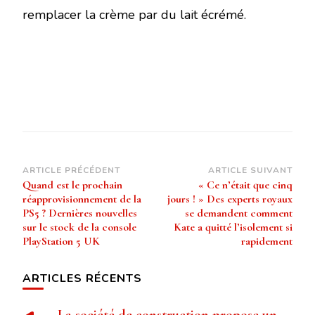
remplacer la crème par du lait écrémé.
Navigation
ARTICLE PRÉCÉDENT
ARTICLE SUIVANT
Quand est le prochain
« Ce n’était que cinq
d’article
réapprovisionnement de la
jours ! » Des experts royaux
PS5 ? Dernières nouvelles
se demandent comment
sur le stock de la console
Kate a quitté l’isolement si
PlayStation 5 UK
rapidement
ARTICLES RÉCENTS