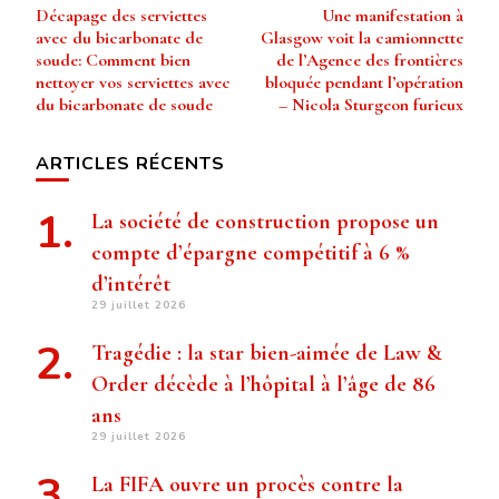
Décapage des serviettes
Une manifestation à
d’article
avec du bicarbonate de
Glasgow voit la camionnette
soude: Comment bien
de l’Agence des frontières
nettoyer vos serviettes avec
bloquée pendant l’opération
du bicarbonate de soude
– Nicola Sturgeon furieux
ARTICLES RÉCENTS
La société de construction propose un
compte d’épargne compétitif à 6 %
d’intérêt
29 juillet 2026
Tragédie : la star bien-aimée de Law &
Order décède à l’hôpital à l’âge de 86
ans
29 juillet 2026
La FIFA ouvre un procès contre la