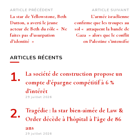
Navigation
ARTICLE PRÉCÉDENT
ARTICLE SUIVANT
La star de Yellowstone, Beth
L’armée israélienne
d’article
Dutton, a averti le jeune
confirme que les troupes au
acteur de Beth du rôle « Ne
sol « attaquent la bande de
faites pas d’usurpation
Gaza » alors que le conflit
d’identité »
en Palestine s’intensifie
ARTICLES RÉCENTS
La société de construction propose un
compte d’épargne compétitif à 6 %
d’intérêt
29 juillet 2026
Tragédie : la star bien-aimée de Law &
Order décède à l’hôpital à l’âge de 86
ans
29 juillet 2026