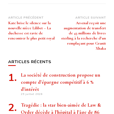
Navigation
ARTICLE PRÉCÉDENT
ARTICLE SUIVANT
Kate brise le silence sur la
Arsenal reçoit une
d’article
nouvelle nièce Lilibet – La
augmentation de transfert
duchesse est ravie de
de 43 millions de livres
rencontrer le plus petit royal
sterling à la recherche d’un
remplaçant pour Granit
Xhaka
ARTICLES RÉCENTS
La société de construction propose un
compte d’épargne compétitif à 6 %
d’intérêt
29 juillet 2026
Tragédie : la star bien-aimée de Law &
Order décède à l’hôpital à l’âge de 86