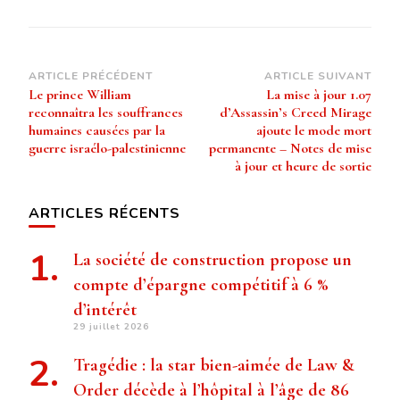
Navigation
ARTICLE PRÉCÉDENT
ARTICLE SUIVANT
Le prince William
La mise à jour 1.07
d’article
reconnaîtra les souffrances
d’Assassin’s Creed Mirage
humaines causées par la
ajoute le mode mort
guerre israélo-palestinienne
permanente – Notes de mise
à jour et heure de sortie
ARTICLES RÉCENTS
La société de construction propose un
compte d’épargne compétitif à 6 %
d’intérêt
29 juillet 2026
Tragédie : la star bien-aimée de Law &
Order décède à l’hôpital à l’âge de 86