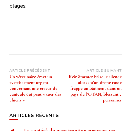
plages.
Navigation
ARTICLE PRÉCÉDENT
ARTICLE SUIVANT
Un vétérinaire émet un
Keir Starmer brise le silence
d’article
avertissement urgent
alors qu’un drone russe
concernant une erreur de
frappe un bâtiment dans un
canicule qui peut « tuer des
pays de l’OTAN, blessant 2
chiens »
personnes
ARTICLES RÉCENTS
La société de construction propose un