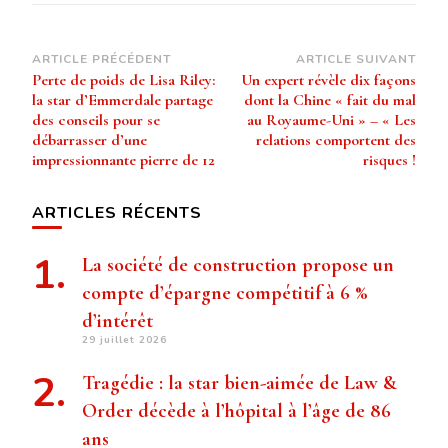
Navigation
ARTICLE PRÉCÉDENT
ARTICLE SUIVANT
Perte de poids de Lisa Riley:
Un expert révèle dix façons
d’article
la star d’Emmerdale partage
dont la Chine « fait du mal
des conseils pour se
au Royaume-Uni » – « Les
débarrasser d’une
relations comportent des
impressionnante pierre de 12
risques !
ARTICLES RÉCENTS
La société de construction propose un
compte d’épargne compétitif à 6 %
d’intérêt
29 juillet 2026
Tragédie : la star bien-aimée de Law &
Order décède à l’hôpital à l’âge de 86
ans