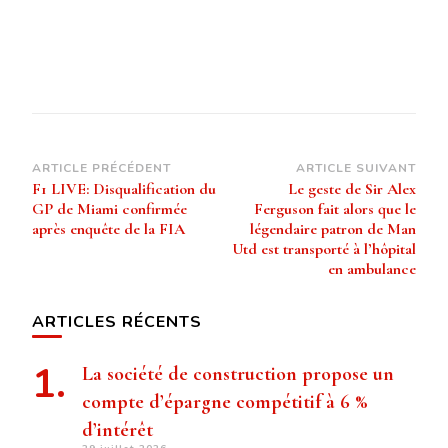
Navigation
ARTICLE PRÉCÉDENT
ARTICLE SUIVANT
F1 LIVE: Disqualification du
Le geste de Sir Alex
d’article
GP de Miami confirmée
Ferguson fait alors que le
après enquête de la FIA
légendaire patron de Man
Utd est transporté à l’hôpital
en ambulance
ARTICLES RÉCENTS
La société de construction propose un
compte d’épargne compétitif à 6 %
d’intérêt