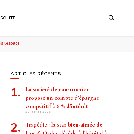
NSOLITE
is l’espace
ARTICLES RÉCENTS
La société de construction
propose un compte d’épargne
compétitif à 6 % d’intérêt
29 juillet 2026
Tragédie : la star bien-aimée de
Law & Order décède à l’hôpital à