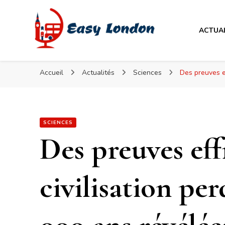
Easy London
ACTUA
Easy London
Accueil
Actualités
Sciences
Des preuves ef
SCIENCES
Des preuves eff
civilisation per