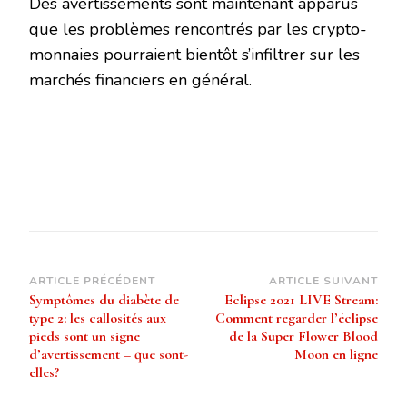
Des avertissements sont maintenant apparus
que les problèmes rencontrés par les crypto-
monnaies pourraient bientôt s’infiltrer sur les
marchés financiers en général.
Navigation
ARTICLE PRÉCÉDENT
ARTICLE SUIVANT
Symptômes du diabète de
Eclipse 2021 LIVE Stream:
d’article
type 2: les callosités aux
Comment regarder l’éclipse
pieds sont un signe
de la Super Flower Blood
d’avertissement – que sont-
Moon en ligne
elles?