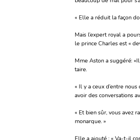
beaucoup de mal pour s’a
« Elle a réduit la façon do
Mais l’expert royal a pours
le prince Charles est « de
Mme Aston a suggéré: «Il a
taire.
« Il y a ceux d’entre nous
avoir des conversations av
« Et bien sûr, vous avez r
monarque. »
Elle a ajouté : « Va-t-il 