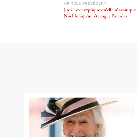
Navigation
ARTICLE PRÉCÉDENT
Judi Love explique qu’elle n’avait que
d’article
Noël lorsqu’un étranger l’a aidée