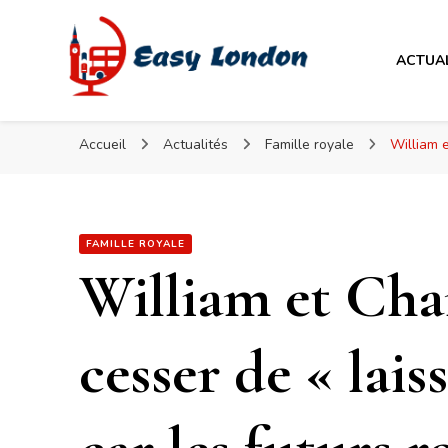
Easy London
ACTUA
Easy London
Accueil
Actualités
Famille royale
William e
FAMILLE ROYALE
William et Char
cesser de « lai