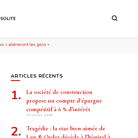
NSOLITE
is « aliéneront les gens »
ARTICLES RÉCENTS
La société de construction
propose un compte d’épargne
compétitif à 6 % d’intérêt
29 juillet 2026
Tragédie : la star bien-aimée de
Law & Order décède à l’hôpital à