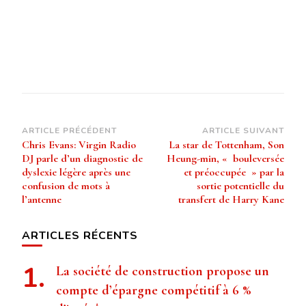
Navigation
ARTICLE PRÉCÉDENT
ARTICLE SUIVANT
Chris Evans: Virgin Radio
La star de Tottenham, Son
d’article
DJ parle d’un diagnostic de
Heung-min, « bouleversée
dyslexie légère après une
et préoccupée » par la
confusion de mots à
sortie potentielle du
l’antenne
transfert de Harry Kane
ARTICLES RÉCENTS
La société de construction propose un
compte d’épargne compétitif à 6 %