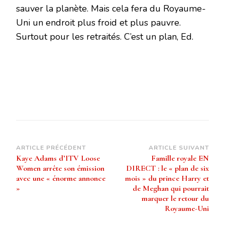
sauver la planète. Mais cela fera du Royaume-
Uni un endroit plus froid et plus pauvre.
Surtout pour les retraités. C’est un plan, Ed.
Navigation
ARTICLE PRÉCÉDENT
ARTICLE SUIVANT
Kaye Adams d’ITV Loose
Famille royale EN
d’article
Women arrête son émission
DIRECT : le « plan de six
avec une « énorme annonce
mois » du prince Harry et
»
de Meghan qui pourrait
marquer le retour du
Royaume-Uni