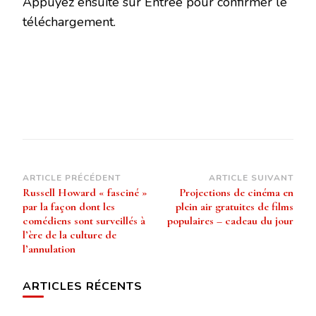
Appuyez ensuite sur Entrée pour confirmer le
téléchargement.
Navigation
ARTICLE PRÉCÉDENT
ARTICLE SUIVANT
Russell Howard « fasciné »
Projections de cinéma en
d’article
par la façon dont les
plein air gratuites de films
comédiens sont surveillés à
populaires – cadeau du jour
l’ère de la culture de
l’annulation
ARTICLES RÉCENTS