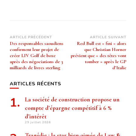
Navigation
ARTICLE PRÉCÉDENT
ARTICLE SUIVANT
Des responsables saoudiens
Red Bull est « fini » alors
d’article
confirment leur projet de
que Christian Horner
créer LIV Golf de boxe
prévient que « des têtes vont
après des négociations de 3
tomber » après le GP
milliards de livres sterling
d’Italie
ARTICLES RÉCENTS
La société de construction propose un
compte d’épargne compétitif à 6 %
d’intérêt
29 juillet 2026
Tragédie : la star bien-aimée de Law &