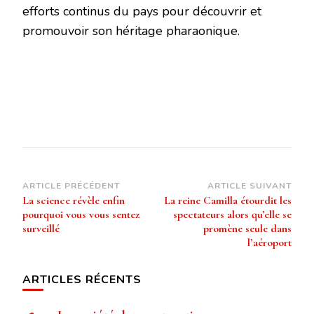
efforts continus du pays pour découvrir et
promouvoir son héritage pharaonique.
Navigation
ARTICLE PRÉCÉDENT
ARTICLE SUIVANT
La science révèle enfin
La reine Camilla étourdit les
d’article
pourquoi vous vous sentez
spectateurs alors qu’elle se
surveillé
promène seule dans
l’aéroport
ARTICLES RÉCENTS