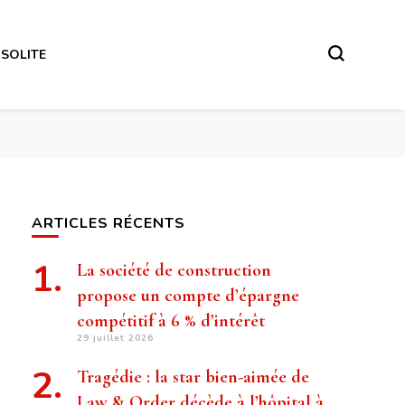
NSOLITE
ARTICLES RÉCENTS
La société de construction
propose un compte d’épargne
compétitif à 6 % d’intérêt
29 juillet 2026
Tragédie : la star bien-aimée de
Law & Order décède à l’hôpital à